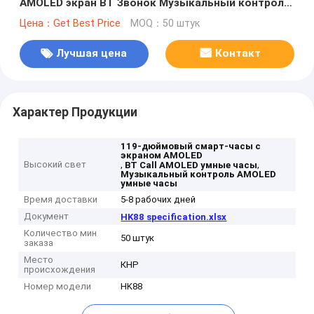
AMOLED экран BT Звонок Музыкальный контроль
Женское здоровье
Цена：Get Best Price
MOQ：50 штук
Лучшая цена
Контакт
Характер Продукции
119-дюймовый смарт-часы с
экраном AMOLED
Высокий свет
,
,
BT Call AMOLED умные часы
Музыкальный контроль AMOLED
умные часы
Время доставки
5-8 рабочих дней
Документ
HK88 specification.xlsx
Количество мин
50 штук
заказа
Место
КНР
происхождения
Номер модели
HK88