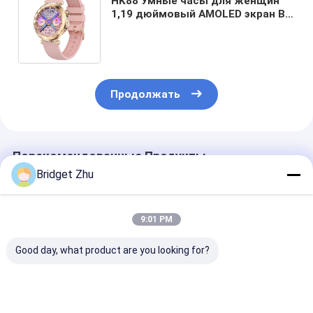
HK88 Умные часы для женщин
1,19 дюймовый AMOLED экран BT
Звонок Музыкальный контроль
Женское здоровье
Продолжать
Порекомендованные Продукты
Bridget Zhu
9:01 PM
Good day, what product are you looking for?
HK41 Женские
CF37 Фитнес-
Женские умн
умные часы 1.32
трекер для женщин
часы KT37S 1