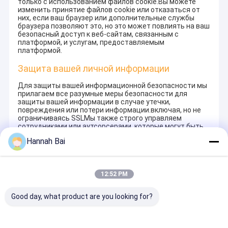
только с использованием файлов cookie.Вы можете
изменить принятие файлов cookie или отказаться от
них, если ваш браузер или дополнительные службы
браузера позволяют это, но это может повлиять на ваш
безопасный доступ к веб-сайтам, связанным с
платформой, и услугам, предоставляемым
платформой.
Защита вашей личной информации
Для защиты вашей информационной безопасности мы
прилагаем все разумные меры безопасности для
защиты вашей информации в случае утечки,
повреждения или потери информации.включая, но не
ограничиваясь SSLМы также строго управляем
сотрудниками или аутсорсерами, которые могут быть
подвергнуты воздействию вашей
Hannah Bai
информации,включая, но не ограничиваясь,
подписание соглашений о конфиденциальности с
ними, принимая различные органы контроля в
зависимости от положения и контролируя их
12:52 PM
деятельность.
Небольшая защита
Good day, what product are you looking for?
Мы придаем большое значение защите личной
информации несовершеннолетних.мы предлагаем вам
попросить вашего опекуна внимательно прочитать