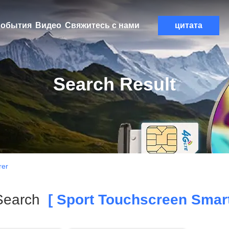
обытия
Видео
Свяжитесь с нами
цитата
Search Result
rer
Search
[ Sport Touchscreen Smart